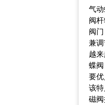
气动
阀杆
阀门
兼调
越来
蝶阀
要优
该特
磁阀