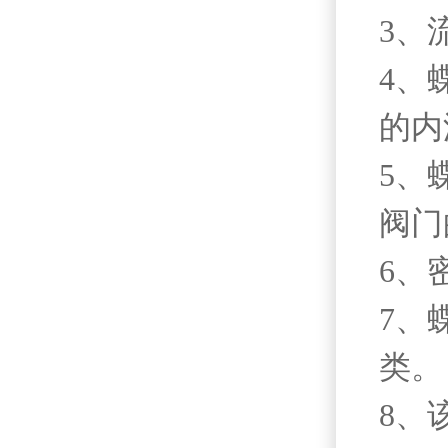
3、
4、
的内
5、
阀门
6、
7、
类。
8、