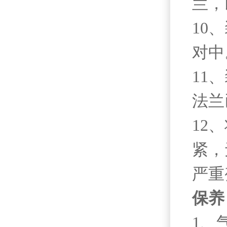
兰，
10
对中
11
法兰
12
紧，
严重
保养
1、