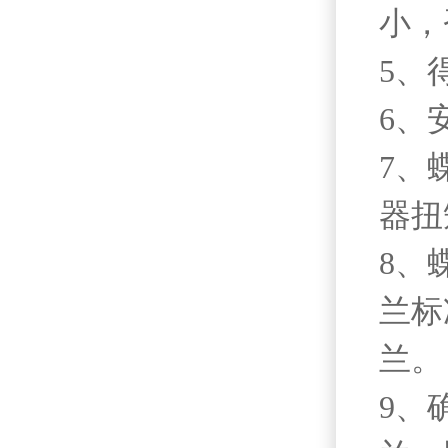
小，
5、
6、
7、
器扭
8、
兰标
兰。
9、