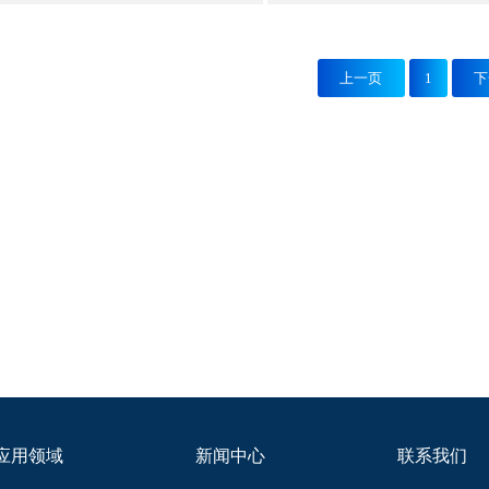
上一页
1
下
应用领域
新闻中心
联系我们