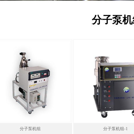
分子泵机
分子泵机组
分子泵机组-1