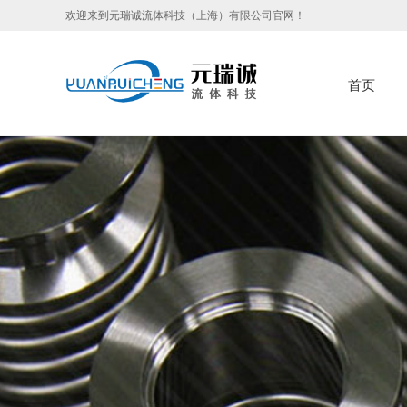
欢迎来到元瑞诚流体科技（上海）有限公司官网！
首页